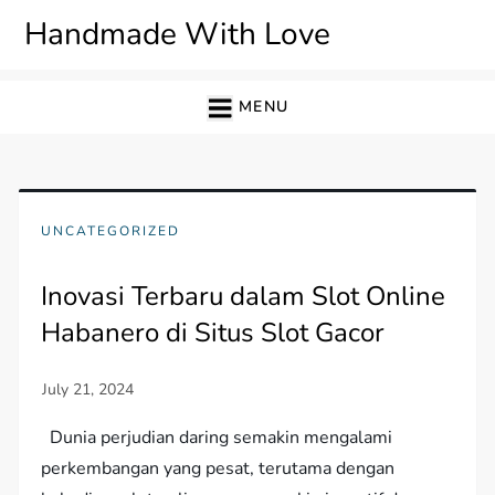
Skip
Handmade With Love
to
content
MENU
UNCATEGORIZED
Inovasi Terbaru dalam Slot Online
Habanero di Situs Slot Gacor
Dunia perjudian daring semakin mengalami
perkembangan yang pesat, terutama dengan