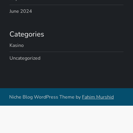
June 2024
Categories
Kasino
Uncategorized
Niche Blog WordPress Theme by
Fahim Murshid