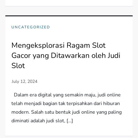
UNCATEGORIZED
Mengeksplorasi Ragam Slot
Gacor yang Ditawarkan oleh Judi
Slot
Dalam era digital yang semakin maju, judi online
telah menjadi bagian tak terpisahkan dari hiburan
modern. Salah satu bentuk judi online yang paling
diminati adalah judi slot, […]