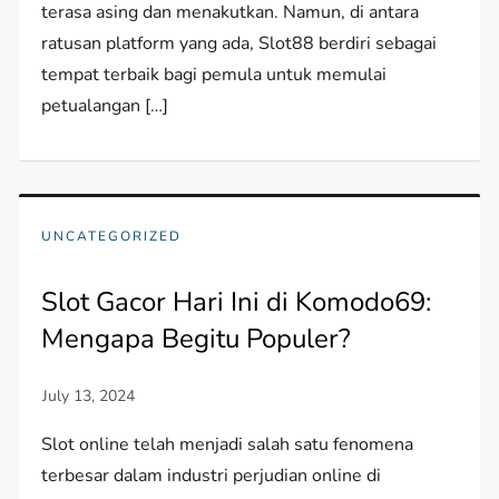
terasa asing dan menakutkan. Namun, di antara
ratusan platform yang ada, Slot88 berdiri sebagai
tempat terbaik bagi pemula untuk memulai
petualangan […]
UNCATEGORIZED
Slot Gacor Hari Ini di Komodo69:
Mengapa Begitu Populer?
Slot online telah menjadi salah satu fenomena
terbesar dalam industri perjudian online di