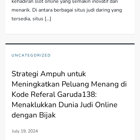
kehadiran slot online yang semakin inovatif dan
menarik. Di antara berbagai situs judi daring yang
tersedia, situs […]
UNCATEGORIZED
Strategi Ampuh untuk
Meningkatkan Peluang Menang di
Kode Referal Garuda138:
Menaklukkan Dunia Judi Online
dengan Bijak