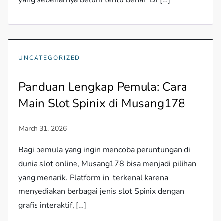
yang sebenarnya belum tentu benar. Di […]
UNCATEGORIZED
Panduan Lengkap Pemula: Cara
Main Slot Spinix di Musang178
Bagi pemula yang ingin mencoba peruntungan di
dunia slot online, Musang178 bisa menjadi pilihan
yang menarik. Platform ini terkenal karena
menyediakan berbagai jenis slot Spinix dengan
grafis interaktif, […]