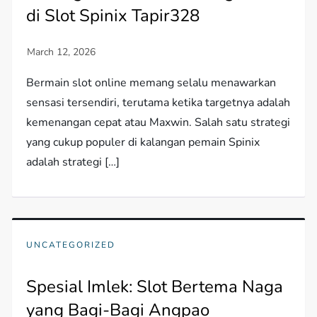
di Slot Spinix Tapir328
Bermain slot online memang selalu menawarkan
sensasi tersendiri, terutama ketika targetnya adalah
kemenangan cepat atau Maxwin. Salah satu strategi
yang cukup populer di kalangan pemain Spinix
adalah strategi […]
UNCATEGORIZED
Spesial Imlek: Slot Bertema Naga
yang Bagi-Bagi Angpao