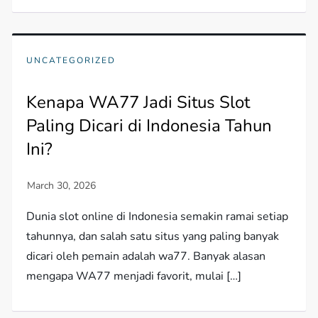
UNCATEGORIZED
Kenapa WA77 Jadi Situs Slot
Paling Dicari di Indonesia Tahun
Ini?
Dunia slot online di Indonesia semakin ramai setiap
tahunnya, dan salah satu situs yang paling banyak
dicari oleh pemain adalah wa77. Banyak alasan
mengapa WA77 menjadi favorit, mulai […]