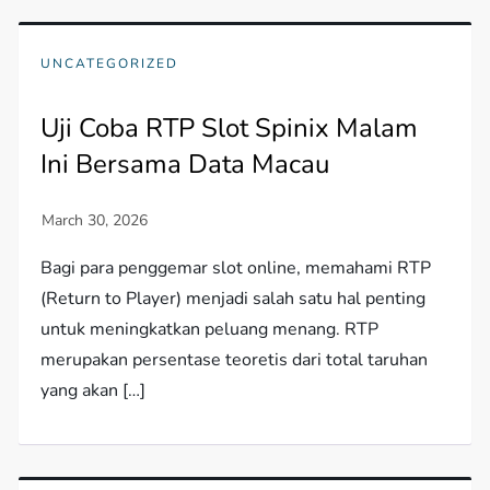
UNCATEGORIZED
Uji Coba RTP Slot Spinix Malam
Ini Bersama Data Macau
Bagi para penggemar slot online, memahami RTP
(Return to Player) menjadi salah satu hal penting
untuk meningkatkan peluang menang. RTP
merupakan persentase teoretis dari total taruhan
yang akan […]