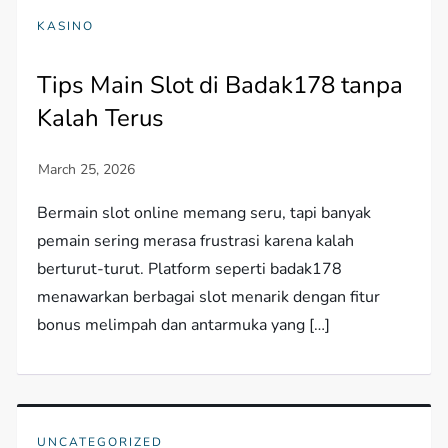
KASINO
Tips Main Slot di Badak178 tanpa
Kalah Terus
Bermain slot online memang seru, tapi banyak
pemain sering merasa frustrasi karena kalah
berturut-turut. Platform seperti badak178
menawarkan berbagai slot menarik dengan fitur
bonus melimpah dan antarmuka yang […]
UNCATEGORIZED