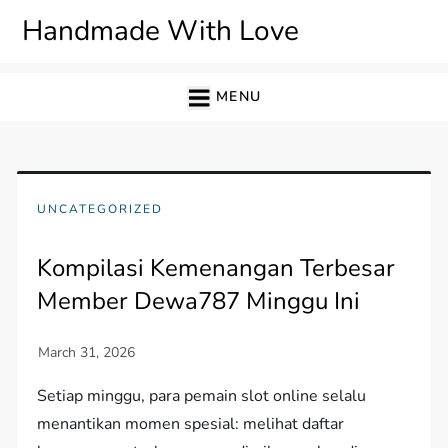
Skip
Handmade With Love
to
content
MENU
UNCATEGORIZED
Kompilasi Kemenangan Terbesar
Member Dewa787 Minggu Ini
Setiap minggu, para pemain slot online selalu
menantikan momen spesial: melihat daftar