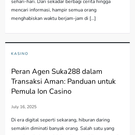
sehari-hari. Dari sekadar berbagi cerita hingga
mencari informasi, hampir semua orang
menghabiskan waktu berjam-jam di […]
KASINO
Peran Agen Suka288 dalam
Transaksi Aman: Panduan untuk
Pemula Ion Casino
Di era digital seperti sekarang, hiburan daring
semakin diminati banyak orang. Salah satu yang