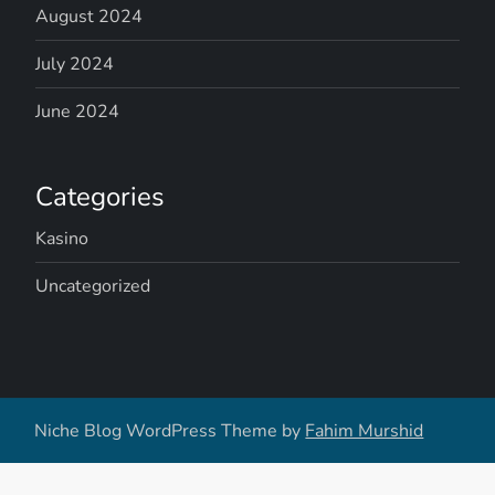
August 2024
July 2024
June 2024
Categories
Kasino
Uncategorized
Niche Blog WordPress Theme by
Fahim Murshid