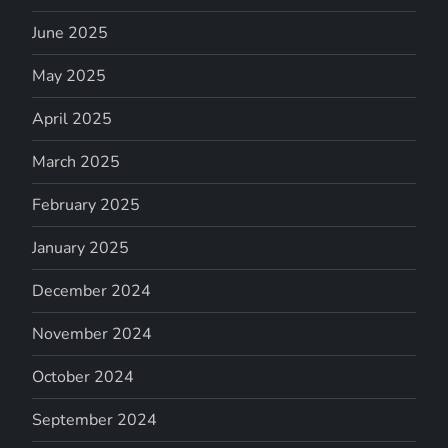
June 2025
May 2025
April 2025
March 2025
February 2025
January 2025
December 2024
November 2024
October 2024
September 2024