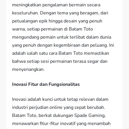
meningkatkan pengalaman bermain secara
keseluruhan. Dengan tema yang beragam, dari
petualangan epik hingga desain yang penuh
warna, setiap permainan di Batam Toto
mengundang pemain untuk terlibat dalam dunia
yang penuh dengan kegembiraan dan peluang. Ini
adalah salah satu cara Batam Toto memastikan
bahwa setiap sesi permainan terasa segar dan
menyenangkan.
Inovasi Fitur dan Fungsionalitas
Inovasi adalah kunci untuk tetap relevan dalam
industri perjudian online yang cepat berubah.
Batam Toto, berkat dukungan Spade Gaming,
menawarkan fitur-fitur inovatif yang menambah