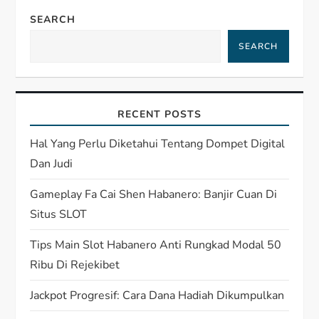
SEARCH
i
SEARCH
g
a
RECENT POSTS
t
Hal Yang Perlu Diketahui Tentang Dompet Digital
i
Dan Judi
o
Gameplay Fa Cai Shen Habanero: Banjir Cuan Di
Situs SLOT
n
Tips Main Slot Habanero Anti Rungkad Modal 50
Ribu Di Rejekibet
Jackpot Progresif: Cara Dana Hadiah Dikumpulkan