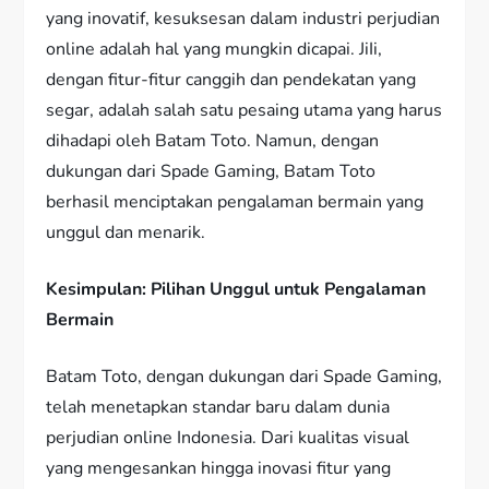
yang inovatif, kesuksesan dalam industri perjudian
online adalah hal yang mungkin dicapai. JiIi,
dengan fitur-fitur canggih dan pendekatan yang
segar, adalah salah satu pesaing utama yang harus
dihadapi oleh Batam Toto. Namun, dengan
dukungan dari Spade Gaming, Batam Toto
berhasil menciptakan pengalaman bermain yang
unggul dan menarik.
Kesimpulan: Pilihan Unggul untuk Pengalaman
Bermain
Batam Toto, dengan dukungan dari Spade Gaming,
telah menetapkan standar baru dalam dunia
perjudian online Indonesia. Dari kualitas visual
yang mengesankan hingga inovasi fitur yang