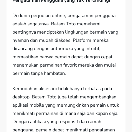
Pengalaman Pengguna yang Tak Tertandingi
Di dunia perjudian online, pengalaman pengguna
adalah segalanya. Batam Toto memahami
pentingnya menciptakan lingkungan bermain yang
nyaman dan mudah diakses. Platform mereka
dirancang dengan antarmuka yang intuitif,
memastikan bahwa pemain dapat dengan cepat
menemukan permainan favorit mereka dan mulai
bermain tanpa hambatan.
Kemudahan akses ini tidak hanya terbatas pada
desktop. Batam Toto juga telah mengembangkan
aplikasi mobile yang memungkinkan pemain untuk
menikmati permainan di mana saja dan kapan saja.
Dengan aplikasi yang responsif dan ramah
pengguna, pemain dapat menikmati pengalaman