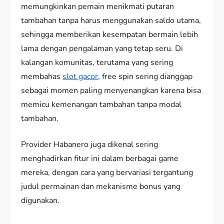
memungkinkan pemain menikmati putaran
tambahan tanpa harus menggunakan saldo utama,
sehingga memberikan kesempatan bermain lebih
lama dengan pengalaman yang tetap seru. Di
kalangan komunitas, terutama yang sering
membahas
slot gacor
, free spin sering dianggap
sebagai momen paling menyenangkan karena bisa
memicu kemenangan tambahan tanpa modal
tambahan.
Provider Habanero juga dikenal sering
menghadirkan fitur ini dalam berbagai game
mereka, dengan cara yang bervariasi tergantung
judul permainan dan mekanisme bonus yang
digunakan.