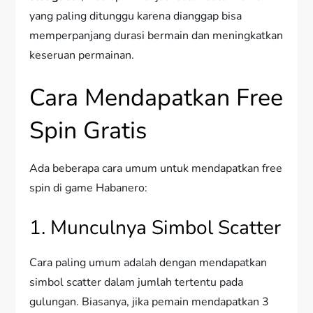
yang paling ditunggu karena dianggap bisa
memperpanjang durasi bermain dan meningkatkan
keseruan permainan.
Cara Mendapatkan Free
Spin Gratis
Ada beberapa cara umum untuk mendapatkan free
spin di game Habanero:
1. Munculnya Simbol Scatter
Cara paling umum adalah dengan mendapatkan
simbol scatter dalam jumlah tertentu pada
gulungan. Biasanya, jika pemain mendapatkan 3