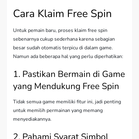
Cara Klaim Free Spin
Untuk pemain baru, proses klaim free spin
sebenarnya cukup sederhana karena sebagian
besar sudah otomatis terpicu di dalam game.
Namun ada beberapa hal yang perlu diperhatikan:
1. Pastikan Bermain di Game
yang Mendukung Free Spin
Tidak semua game memiliki fitur ini, jadi penting
untuk memilih permainan yang memang
menyediakannya.
2. Pahami Syarat Simbol