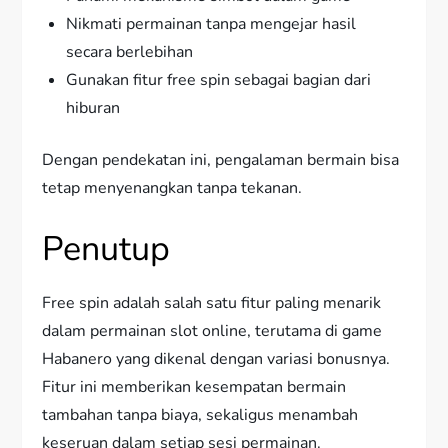
Nikmati permainan tanpa mengejar hasil
secara berlebihan
Gunakan fitur free spin sebagai bagian dari
hiburan
Dengan pendekatan ini, pengalaman bermain bisa
tetap menyenangkan tanpa tekanan.
Penutup
Free spin adalah salah satu fitur paling menarik
dalam permainan slot online, terutama di game
Habanero yang dikenal dengan variasi bonusnya.
Fitur ini memberikan kesempatan bermain
tambahan tanpa biaya, sekaligus menambah
keseruan dalam setiap sesi permainan.