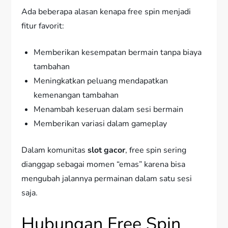
Ada beberapa alasan kenapa free spin menjadi
fitur favorit:
Memberikan kesempatan bermain tanpa biaya
tambahan
Meningkatkan peluang mendapatkan
kemenangan tambahan
Menambah keseruan dalam sesi bermain
Memberikan variasi dalam gameplay
Dalam komunitas
slot gacor
, free spin sering
dianggap sebagai momen “emas” karena bisa
mengubah jalannya permainan dalam satu sesi
saja.
Hubungan Free Spin