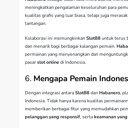
meningkatkan pengalaman keseluruhan para pema
kualitas grafis yang luar biasa, tetapi juga mera
tantangan.
Kolaborasi ini memungkinkan
Slot88
untuk terus 
dan menarik bagi berbagai kalangan pemain.
Haba
permainan yang menyenangkan dan menguntungka
pasar
slot online
di Indonesia.
6.
Mengapa Pemain Indonesi
Dengan integrasi antara
Slot88
dan
Habanero
, p
Indonesia. Tidak hanya karena kualitas permainan
memberikan berbagai fitur yang memudahkan pem
pelanggan yang responsif
, serta
keamanan yang 