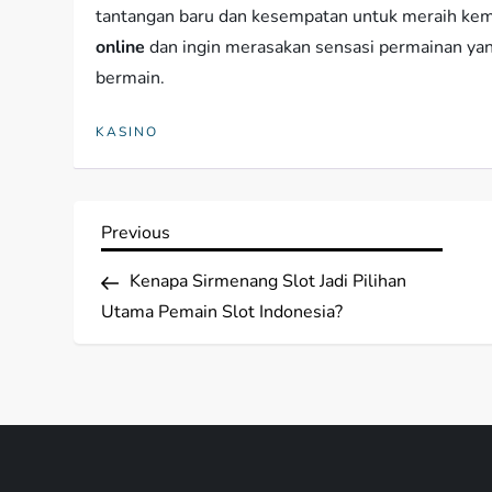
tantangan baru dan kesempatan untuk meraih kem
online
dan ingin merasakan sensasi permainan ya
bermain.
KASINO
P
Previous
Previous
Post
o
Kenapa Sirmenang Slot Jadi Pilihan
Utama Pemain Slot Indonesia?
s
t
n