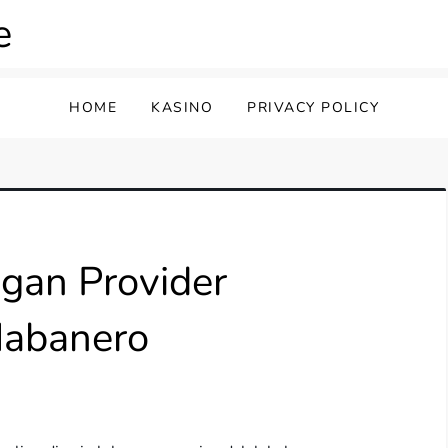
e
HOME
KASINO
PRIVACY POLICY
ngan Provider
Habanero