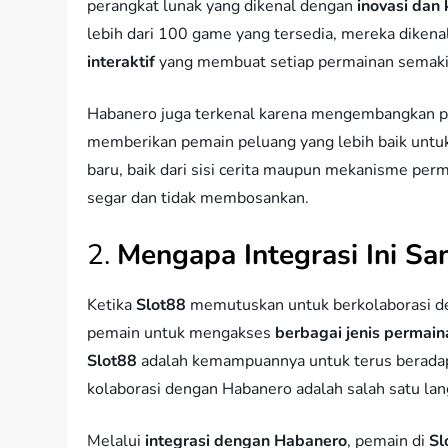
perangkat lunak yang dikenal dengan
inovasi dan 
lebih dari 100 game yang tersedia, mereka dikena
interaktif
yang membuat setiap permainan semaki
Habanero juga terkenal karena mengembangkan 
memberikan pemain peluang yang lebih baik untu
baru, baik dari sisi cerita maupun mekanisme pe
segar dan tidak membosankan.
2.
Mengapa Integrasi Ini Sa
Ketika
Slot88
memutuskan untuk berkolaborasi d
pemain untuk mengakses
berbagai jenis permain
Slot88
adalah kemampuannya untuk terus beradapt
kolaborasi dengan Habanero adalah salah satu lang
Melalui
integrasi dengan Habanero
, pemain di
Sl