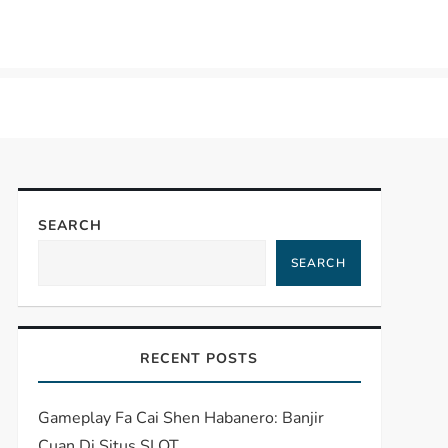
SEARCH
SEARCH
RECENT POSTS
Gameplay Fa Cai Shen Habanero: Banjir
Cuan Di Situs SLOT