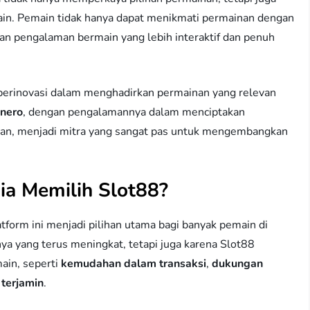
in. Pemain tidak hanya dapat menikmati permainan dengan
sakan pengalaman bermain yang lebih interaktif dan penuh
berinovasi dalam menghadirkan permainan yang relevan
nero
, dengan pengalamannya dalam menciptakan
n, menjadi mitra yang sangat pas untuk mengembangkan
a Memilih Slot88?
latform ini menjadi pilihan utama bagi banyak pemain di
nya yang terus meningkat, tetapi juga karena Slot88
ain, seperti
kemudahan dalam transaksi
,
dukungan
terjamin
.