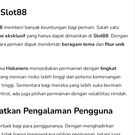
 Slot88
88
memberi banyak keuntungan bagi pemain. Salah satu
e eksklusif
yang hanya dapat dimainkan di
Slot88
. Dengan
 para pemain dapat menikmati
beragam tema
dan
fitur unik
hwa
Habanero
menyediakan permainan dengan
tingkat
yang mencari risiko lebih tinggi dan potensi kemenangan
s tinggi. Sementara bagi mereka yang lebih suka bermain
trol, ada juga pilihan permainan dengan volatilitas rendah.
katkan Pengalaman Pengguna
erbaik bagi para penggunanya. Dengan menghadirkan
 tidak hanya memperkaya pilihan permainan, tetapi juga