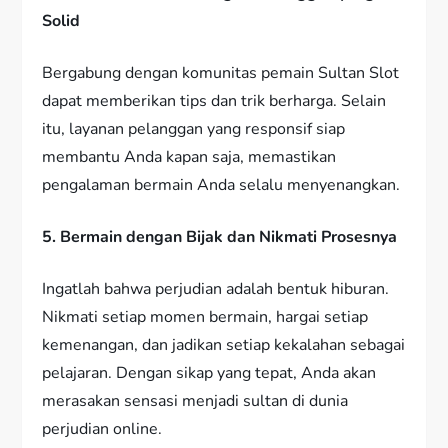
Solid
Bergabung dengan komunitas pemain Sultan Slot
dapat memberikan tips dan trik berharga. Selain
itu, layanan pelanggan yang responsif siap
membantu Anda kapan saja, memastikan
pengalaman bermain Anda selalu menyenangkan.
5. Bermain dengan Bijak dan Nikmati Prosesnya
Ingatlah bahwa perjudian adalah bentuk hiburan.
Nikmati setiap momen bermain, hargai setiap
kemenangan, dan jadikan setiap kekalahan sebagai
pelajaran. Dengan sikap yang tepat, Anda akan
merasakan sensasi menjadi sultan di dunia
perjudian online.