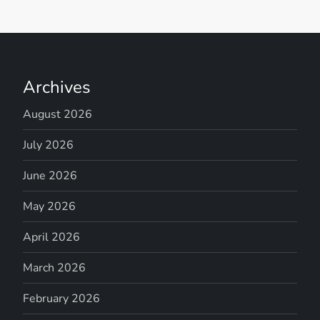
Archives
August 2026
July 2026
June 2026
May 2026
April 2026
March 2026
February 2026