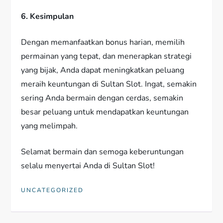
6. Kesimpulan
Dengan memanfaatkan bonus harian, memilih
permainan yang tepat, dan menerapkan strategi
yang bijak, Anda dapat meningkatkan peluang
meraih keuntungan di Sultan Slot. Ingat, semakin
sering Anda bermain dengan cerdas, semakin
besar peluang untuk mendapatkan keuntungan
yang melimpah.
Selamat bermain dan semoga keberuntungan
selalu menyertai Anda di Sultan Slot!
UNCATEGORIZED