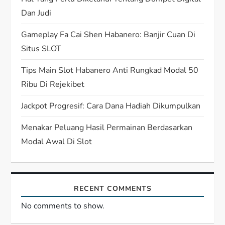
a
Dan Judi
t
Gameplay Fa Cai Shen Habanero: Banjir Cuan Di
Situs SLOT
i
Tips Main Slot Habanero Anti Rungkad Modal 50
o
Ribu Di Rejekibet
n
Jackpot Progresif: Cara Dana Hadiah Dikumpulkan
Menakar Peluang Hasil Permainan Berdasarkan
Modal Awal Di Slot
RECENT COMMENTS
No comments to show.