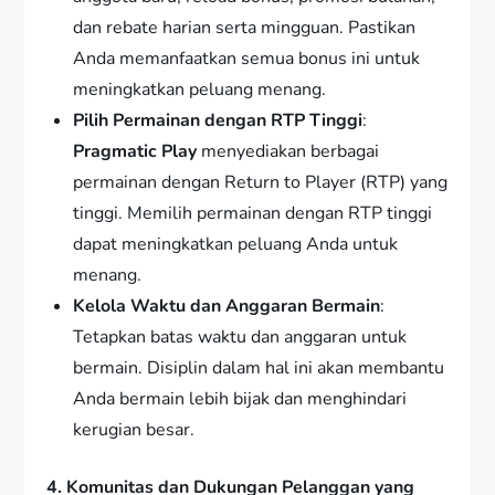
dan rebate harian serta mingguan. Pastikan
Anda memanfaatkan semua bonus ini untuk
meningkatkan peluang menang.
Pilih Permainan dengan RTP Tinggi
:
Pragmatic Play
menyediakan berbagai
permainan dengan Return to Player (RTP) yang
tinggi. Memilih permainan dengan RTP tinggi
dapat meningkatkan peluang Anda untuk
menang.
Kelola Waktu dan Anggaran Bermain
:
Tetapkan batas waktu dan anggaran untuk
bermain. Disiplin dalam hal ini akan membantu
Anda bermain lebih bijak dan menghindari
kerugian besar.
4. Komunitas dan Dukungan Pelanggan yang