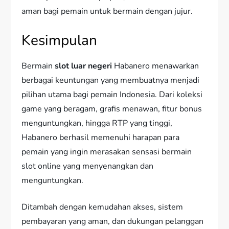
aman bagi pemain untuk bermain dengan jujur.
Kesimpulan
Bermain
slot luar negeri
Habanero menawarkan
berbagai keuntungan yang membuatnya menjadi
pilihan utama bagi pemain Indonesia. Dari koleksi
game yang beragam, grafis menawan, fitur bonus
menguntungkan, hingga RTP yang tinggi,
Habanero berhasil memenuhi harapan para
pemain yang ingin merasakan sensasi bermain
slot online yang menyenangkan dan
menguntungkan.
Ditambah dengan kemudahan akses, sistem
pembayaran yang aman, dan dukungan pelanggan