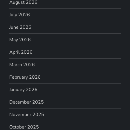
August 2026
July 2026
June 2026
May 2026
April 2026
March 2026
February 2026
January 2026
December 2025
November 2025
October 2025