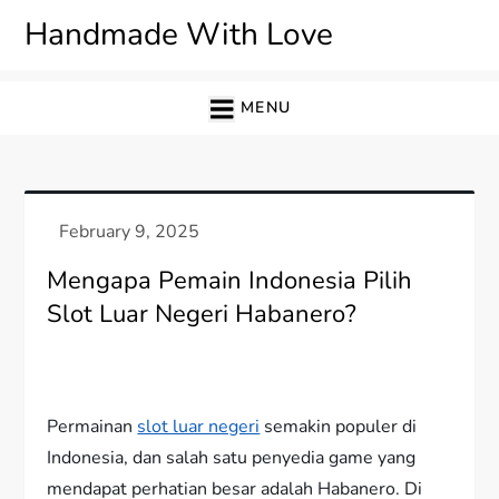
Skip
Handmade With Love
to
content
MENU
Mengapa Pemain Indonesia Pilih
Slot Luar Negeri Habanero?
Permainan
slot luar negeri
semakin populer di
Indonesia, dan salah satu penyedia game yang
mendapat perhatian besar adalah Habanero. Di