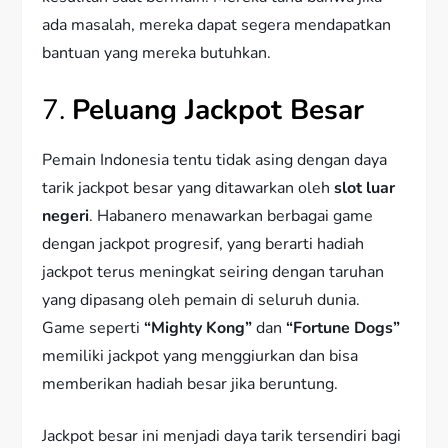
ada masalah, mereka dapat segera mendapatkan
bantuan yang mereka butuhkan.
7.
Peluang Jackpot Besar
Pemain Indonesia tentu tidak asing dengan daya
tarik jackpot besar yang ditawarkan oleh
slot luar
negeri
. Habanero menawarkan berbagai game
dengan jackpot progresif, yang berarti hadiah
jackpot terus meningkat seiring dengan taruhan
yang dipasang oleh pemain di seluruh dunia.
Game seperti
“Mighty Kong”
dan
“Fortune Dogs”
memiliki jackpot yang menggiurkan dan bisa
memberikan hadiah besar jika beruntung.
Jackpot besar ini menjadi daya tarik tersendiri bagi