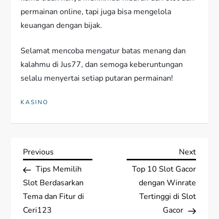
permainan online, tapi juga bisa mengelola
keuangan dengan bijak.
Selamat mencoba mengatur batas menang dan
kalahmu di Jus77, dan semoga keberuntungan
selalu menyertai setiap putaran permainan!
KASINO
P
Previous
Next
Previous
Next
Post
Post
Tips Memilih
Top 10 Slot Gacor
o
Slot Berdasarkan
dengan Winrate
s
Tema dan Fitur di
Tertinggi di Slot
Ceri123
Gacor