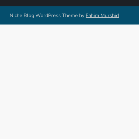
Niche Blog WordPress Theme by
Fahim Murshid