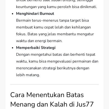
untuk berhenti saat sudah untung, sehingga
keuntungan yang kamu peroleh bisa dinikmati.
Menghindari Burnout
Bermain terus-menerus tanpa target bisa
membuat kamu cepat lelah dan kehilangan
fokus. Batas yang jelas membantu mengatur
waktu dan energi bermain.
Memperbaiki Strategi
Dengan mengetahui batas dan berhenti tepat
waktu, kamu bisa mengevaluasi permainan dan
merencanakan strategi berikutnya dengan
lebih matang.
Cara Menentukan Batas
Menang dan Kalah di Jus77