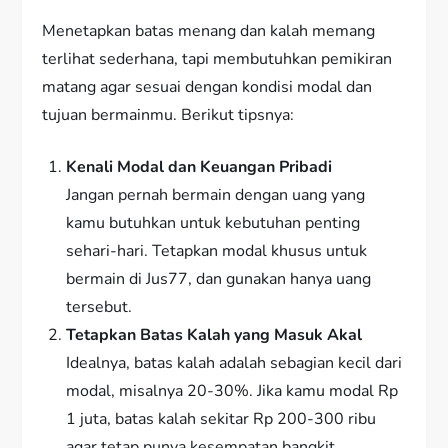
Menetapkan batas menang dan kalah memang
terlihat sederhana, tapi membutuhkan pemikiran
matang agar sesuai dengan kondisi modal dan
tujuan bermainmu. Berikut tipsnya:
Kenali Modal dan Keuangan Pribadi
Jangan pernah bermain dengan uang yang
kamu butuhkan untuk kebutuhan penting
sehari-hari. Tetapkan modal khusus untuk
bermain di Jus77, dan gunakan hanya uang
tersebut.
Tetapkan Batas Kalah yang Masuk Akal
Idealnya, batas kalah adalah sebagian kecil dari
modal, misalnya 20-30%. Jika kamu modal Rp
1 juta, batas kalah sekitar Rp 200-300 ribu
agar tetap punya kesempatan bangkit.