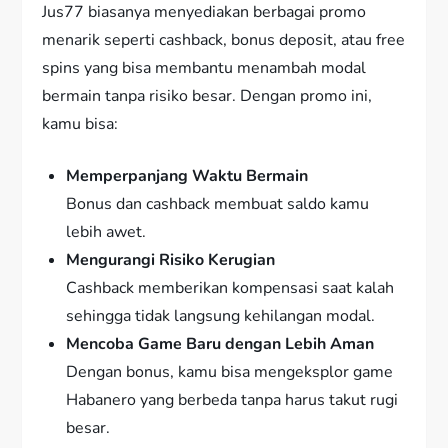
Jus77 biasanya menyediakan berbagai promo
menarik seperti cashback, bonus deposit, atau free
spins yang bisa membantu menambah modal
bermain tanpa risiko besar. Dengan promo ini,
kamu bisa:
Memperpanjang Waktu Bermain
Bonus dan cashback membuat saldo kamu
lebih awet.
Mengurangi Risiko Kerugian
Cashback memberikan kompensasi saat kalah
sehingga tidak langsung kehilangan modal.
Mencoba Game Baru dengan Lebih Aman
Dengan bonus, kamu bisa mengeksplor game
Habanero yang berbeda tanpa harus takut rugi
besar.