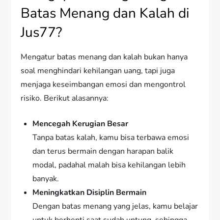
Batas Menang dan Kalah di
Jus77?
Mengatur batas menang dan kalah bukan hanya
soal menghindari kehilangan uang, tapi juga
menjaga keseimbangan emosi dan mengontrol
risiko. Berikut alasannya:
Mencegah Kerugian Besar
Tanpa batas kalah, kamu bisa terbawa emosi
dan terus bermain dengan harapan balik
modal, padahal malah bisa kehilangan lebih
banyak.
Meningkatkan Disiplin Bermain
Dengan batas menang yang jelas, kamu belajar