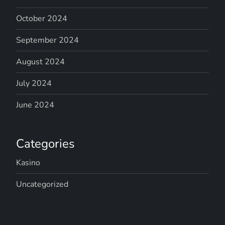
October 2024
September 2024
August 2024
July 2024
June 2024
Categories
Kasino
Uncategorized