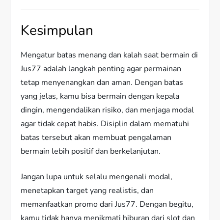
Kesimpulan
Mengatur batas menang dan kalah saat bermain di
Jus77 adalah langkah penting agar permainan
tetap menyenangkan dan aman. Dengan batas
yang jelas, kamu bisa bermain dengan kepala
dingin, mengendalikan risiko, dan menjaga modal
agar tidak cepat habis. Disiplin dalam mematuhi
batas tersebut akan membuat pengalaman
bermain lebih positif dan berkelanjutan.
Jangan lupa untuk selalu mengenali modal,
menetapkan target yang realistis, dan
memanfaatkan promo dari Jus77. Dengan begitu,
kamu tidak hanya menikmati hiburan dari slot dan