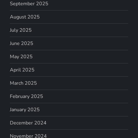
September 2025
August 2025
July 2025
June 2025
May 2025
April 2025
March 2025
February 2025
January 2025
December 2024
November 2024