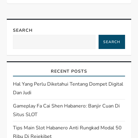
t
n
a
SEARCH
SEARCH
v
i
RECENT POSTS
g
Hal Yang Perlu Diketahui Tentang Dompet Digital
a
Dan Judi
t
Gameplay Fa Cai Shen Habanero: Banjir Cuan Di
Situs SLOT
i
Tips Main Slot Habanero Anti Rungkad Modal 50
o
Ribu Di Rejekibet