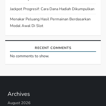
n
Jackpot Progresif: Cara Dana Hadiah Dikumpulkan
Menakar Peluang Hasil Permainan Berdasarkan
Modal Awal Di Slot
RECENT COMMENTS
No comments to show.
Archives
August 2026