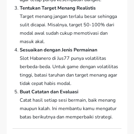
Tentukan Target Menang Realistis
Target menang jangan terlalu besar sehingga
sulit dicapai. Misalnya, target 50-100% dari
modal awal sudah cukup memotivasi dan
masuk akal.
Sesuaikan dengan Jenis Permainan
Slot Habanero di Jus77 punya volatilitas
berbeda-beda. Untuk game dengan volatilitas
tinggi, batasi taruhan dan target menang agar
tidak cepat habis modal.
Buat Catatan dan Evaluasi
Catat hasil setiap sesi bermain, baik menang
maupun kalah. Ini membantu kamu mengatur
batas berikutnya dan memperbaiki strategi.