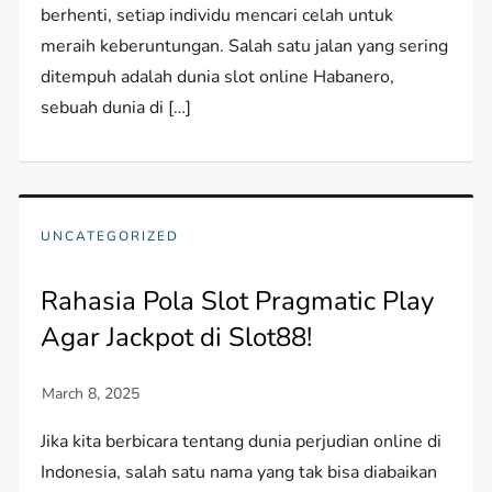
berhenti, setiap individu mencari celah untuk
meraih keberuntungan. Salah satu jalan yang sering
ditempuh adalah dunia slot online Habanero,
sebuah dunia di […]
UNCATEGORIZED
Rahasia Pola Slot Pragmatic Play
Agar Jackpot di Slot88!
Jika kita berbicara tentang dunia perjudian online di
Indonesia, salah satu nama yang tak bisa diabaikan