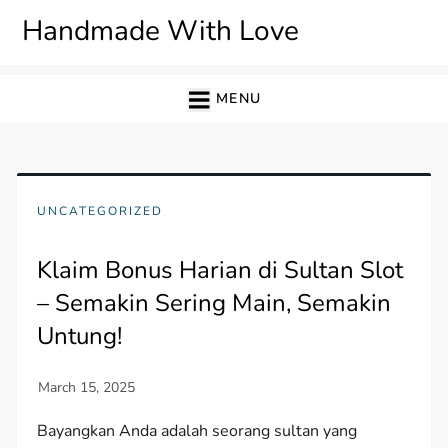
Skip
Handmade With Love
to
content
MENU
UNCATEGORIZED
Klaim Bonus Harian di Sultan Slot
– Semakin Sering Main, Semakin
Untung!
Bayangkan Anda adalah seorang sultan yang