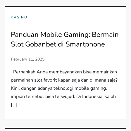
KASINO
Panduan Mobile Gaming: Bermain
Slot Gobanbet di Smartphone
Pernahkah Anda membayangkan bisa memainkan
permainan slot favorit kapan saja dan di mana saja?
Kini, dengan adanya teknologi mobile gaming,
impian tersebut bisa terwujud. Di Indonesia, salah
[…]