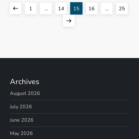
P
Previous
Page
Page
Page
Page
Page
1
…
14
15
16
…
25
o
page
Next
page
s
t
s
p
Archives
a
August 2026
July 2026
g
June 2026
i
May 2026