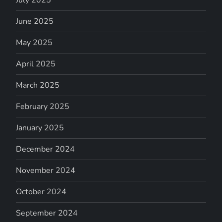
July 2025
June 2025
May 2025
April 2025
March 2025
February 2025
January 2025
December 2024
November 2024
October 2024
September 2024