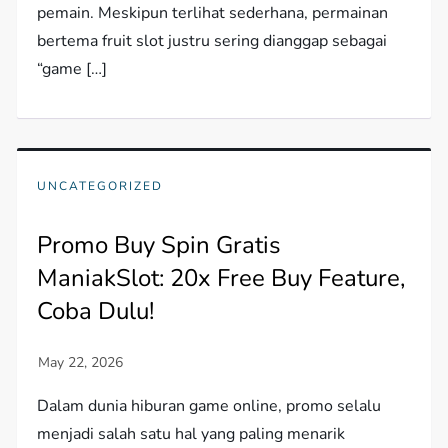
pemain. Meskipun terlihat sederhana, permainan
bertema fruit slot justru sering dianggap sebagai
“game […]
UNCATEGORIZED
Promo Buy Spin Gratis
ManiakSlot: 20x Free Buy Feature,
Coba Dulu!
Dalam dunia hiburan game online, promo selalu
menjadi salah satu hal yang paling menarik