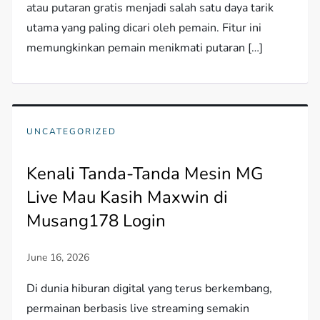
atau putaran gratis menjadi salah satu daya tarik
utama yang paling dicari oleh pemain. Fitur ini
memungkinkan pemain menikmati putaran […]
UNCATEGORIZED
Kenali Tanda-Tanda Mesin MG
Live Mau Kasih Maxwin di
Musang178 Login
Di dunia hiburan digital yang terus berkembang,
permainan berbasis live streaming semakin