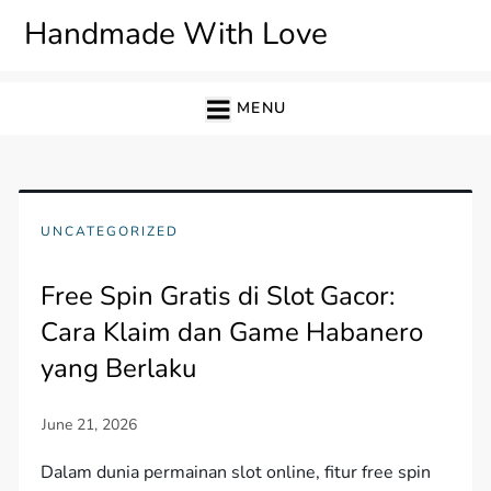
Skip
Handmade With Love
to
content
MENU
UNCATEGORIZED
Free Spin Gratis di Slot Gacor:
Cara Klaim dan Game Habanero
yang Berlaku
Dalam dunia permainan slot online, fitur free spin