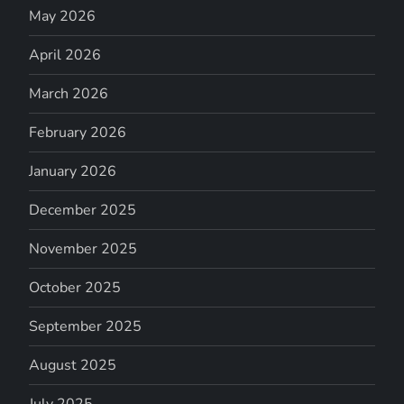
May 2026
i
April 2026
n
March 2026
a
February 2026
t
January 2026
i
December 2025
o
November 2025
n
October 2025
September 2025
August 2025