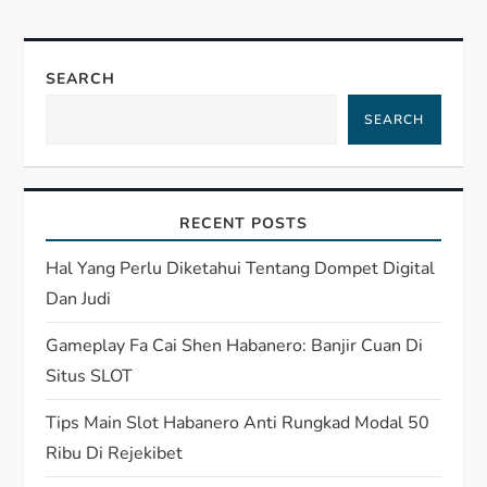
a
v
SEARCH
i
SEARCH
g
a
RECENT POSTS
t
Hal Yang Perlu Diketahui Tentang Dompet Digital
Dan Judi
i
Gameplay Fa Cai Shen Habanero: Banjir Cuan Di
o
Situs SLOT
n
Tips Main Slot Habanero Anti Rungkad Modal 50
Ribu Di Rejekibet