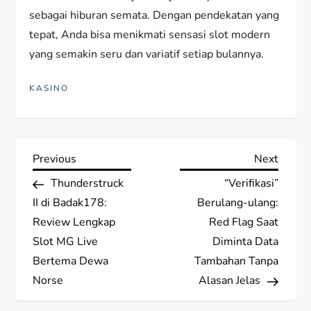
sebagai hiburan semata. Dengan pendekatan yang
tepat, Anda bisa menikmati sensasi slot modern
yang semakin seru dan variatif setiap bulannya.
KASINO
P
Previous
Next
Previous
Next
Post
Post
Thunderstruck
“Verifikasi”
o
II di Badak178:
Berulang-ulang:
s
Review Lengkap
Red Flag Saat
Slot MG Live
Diminta Data
t
Bertema Dewa
Tambahan Tanpa
Norse
Alasan Jelas
n