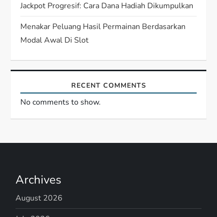
Jackpot Progresif: Cara Dana Hadiah Dikumpulkan
Menakar Peluang Hasil Permainan Berdasarkan
Modal Awal Di Slot
RECENT COMMENTS
No comments to show.
Archives
August 2026