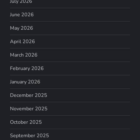
July 2026
June 2026
May 2026
April 2026
March 2026
February 2026
January 2026
December 2025
November 2025
October 2025
September 2025