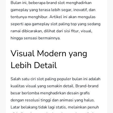
Bulan ini, beberapa brand slot menghadirkan
gameplay yang terasa lebih segar, inovatif, dan
tentunya menghibur. Artikel ini akan mengulas
seperti apa gameplay slot paling top yang sedang
ramai dibicarakan, dilihat dari sisi fitur, visual,
hingga sensasi bermainnya.
Visual Modern yang
Lebih Detail
Salah satu ciri slot paling populer bulan ini adalah
kualitas visual yang semakin detail. Brand-brand
besar berlomba menghadirkan desain grafis
dengan resolusi tinggi dan animasi yang halus.
Latar belakang tidak lagi statis, melainkan penuh