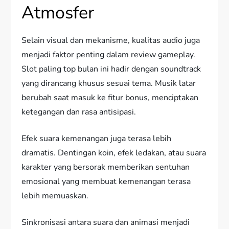
Atmosfer
Selain visual dan mekanisme, kualitas audio juga
menjadi faktor penting dalam review gameplay.
Slot paling top bulan ini hadir dengan soundtrack
yang dirancang khusus sesuai tema. Musik latar
berubah saat masuk ke fitur bonus, menciptakan
ketegangan dan rasa antisipasi.
Efek suara kemenangan juga terasa lebih
dramatis. Dentingan koin, efek ledakan, atau suara
karakter yang bersorak memberikan sentuhan
emosional yang membuat kemenangan terasa
lebih memuaskan.
Sinkronisasi antara suara dan animasi menjadi