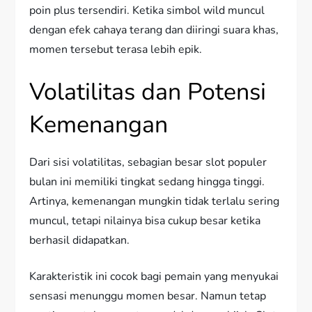
poin plus tersendiri. Ketika simbol wild muncul
dengan efek cahaya terang dan diiringi suara khas,
momen tersebut terasa lebih epik.
Volatilitas dan Potensi
Kemenangan
Dari sisi volatilitas, sebagian besar slot populer
bulan ini memiliki tingkat sedang hingga tinggi.
Artinya, kemenangan mungkin tidak terlalu sering
muncul, tetapi nilainya bisa cukup besar ketika
berhasil didapatkan.
Karakteristik ini cocok bagi pemain yang menyukai
sensasi menunggu momen besar. Namun tetap