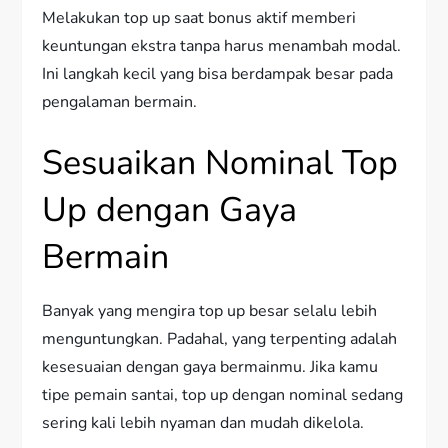
Melakukan top up saat bonus aktif memberi
keuntungan ekstra tanpa harus menambah modal.
Ini langkah kecil yang bisa berdampak besar pada
pengalaman bermain.
Sesuaikan Nominal Top
Up dengan Gaya
Bermain
Banyak yang mengira top up besar selalu lebih
menguntungkan. Padahal, yang terpenting adalah
kesesuaian dengan gaya bermainmu. Jika kamu
tipe pemain santai, top up dengan nominal sedang
sering kali lebih nyaman dan mudah dikelola.