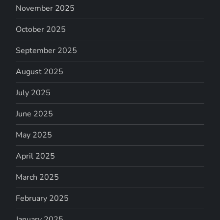
November 2025
October 2025
September 2025
August 2025
July 2025
June 2025
May 2025
April 2025
March 2025
February 2025
January 2025