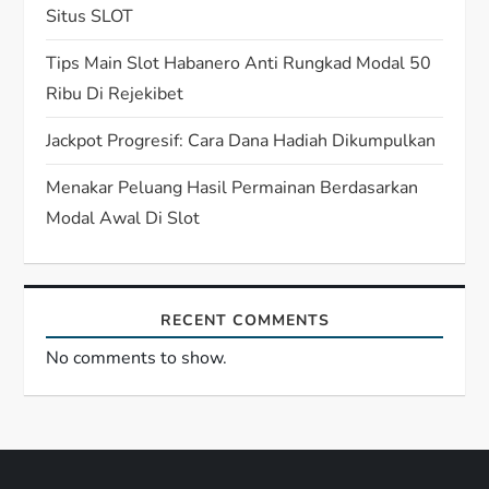
Situs SLOT
i
Tips Main Slot Habanero Anti Rungkad Modal 50
o
Ribu Di Rejekibet
n
Jackpot Progresif: Cara Dana Hadiah Dikumpulkan
Menakar Peluang Hasil Permainan Berdasarkan
Modal Awal Di Slot
RECENT COMMENTS
No comments to show.