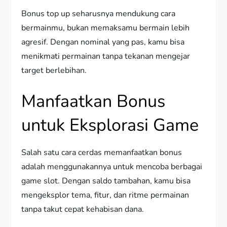
Bonus top up seharusnya mendukung cara
bermainmu, bukan memaksamu bermain lebih
agresif. Dengan nominal yang pas, kamu bisa
menikmati permainan tanpa tekanan mengejar
target berlebihan.
Manfaatkan Bonus
untuk Eksplorasi Game
Salah satu cara cerdas memanfaatkan bonus
adalah menggunakannya untuk mencoba berbagai
game slot. Dengan saldo tambahan, kamu bisa
mengeksplor tema, fitur, dan ritme permainan
tanpa takut cepat kehabisan dana.