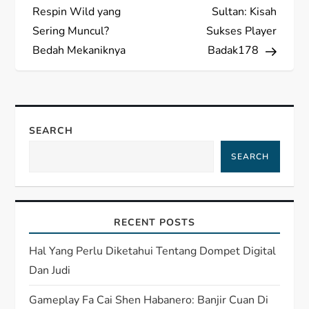
o
Respin Wild yang
Sultan: Kisah
s
Sering Muncul?
Sukses Player
Bedah Mekaniknya
Badak178
t
n
a
SEARCH
SEARCH
v
i
RECENT POSTS
g
Hal Yang Perlu Diketahui Tentang Dompet Digital
a
Dan Judi
t
Gameplay Fa Cai Shen Habanero: Banjir Cuan Di