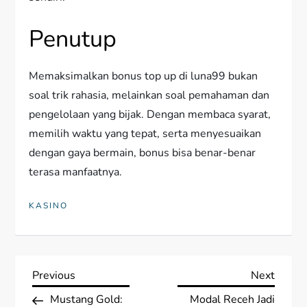
Penutup
Memaksimalkan bonus top up di luna99 bukan
soal trik rahasia, melainkan soal pemahaman dan
pengelolaan yang bijak. Dengan membaca syarat,
memilih waktu yang tepat, serta menyesuaikan
dengan gaya bermain, bonus bisa benar-benar
terasa manfaatnya.
KASINO
P
Previous
Next
Previous
Next
Post
Post
Mustang Gold:
Modal Receh Jadi