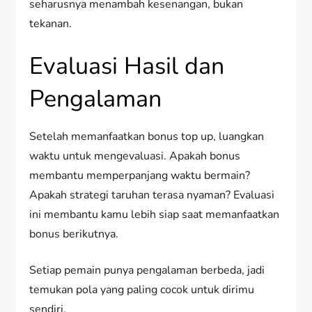
seharusnya menambah kesenangan, bukan
tekanan.
Evaluasi Hasil dan
Pengalaman
Setelah memanfaatkan bonus top up, luangkan
waktu untuk mengevaluasi. Apakah bonus
membantu memperpanjang waktu bermain?
Apakah strategi taruhan terasa nyaman? Evaluasi
ini membantu kamu lebih siap saat memanfaatkan
bonus berikutnya.
Setiap pemain punya pengalaman berbeda, jadi
temukan pola yang paling cocok untuk dirimu
sendiri.