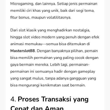
Microgaming, dan lainnya. Setiap jenis permainan
memiliki ciri khas yang unik, baik dari segi tema,
fitur bonus, maupun volatilitasnya.
Dari slot klasik yang menghadirkan nostalgia,
hingga slot video modern yang penuh dengan efek
animasi memukau—semua bisa ditemukan di
Masterslot88
. Dengan banyaknya pilihan, pemain
bisa memilih permainan yang paling cocok dengan
gaya bermain mereka. Lebih lagi, permainan-
permainan ini semuanya hadir dengan gameplay
yang sangat mulus, tanpa adanya gangguan yang
bisa mengurangi kenikmatan saat bermain.
4.
Proses Transaksi yang
Cepat dan Aman