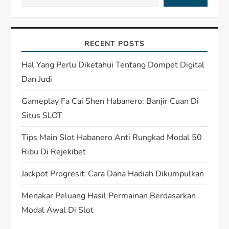
g
a
RECENT POSTS
t
Hal Yang Perlu Diketahui Tentang Dompet Digital
Dan Judi
i
Gameplay Fa Cai Shen Habanero: Banjir Cuan Di
o
Situs SLOT
n
Tips Main Slot Habanero Anti Rungkad Modal 50
Ribu Di Rejekibet
Jackpot Progresif: Cara Dana Hadiah Dikumpulkan
Menakar Peluang Hasil Permainan Berdasarkan
Modal Awal Di Slot