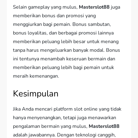
Selain gameplay yang mulus,
Masterslot88
juga
memberikan bonus dan promosi yang
menggiurkan bagi pemain. Bonus sambutan,
bonus loyalitas, dan berbagai promosi lainnya
memberikan peluang lebih besar untuk menang
tanpa harus mengeluarkan banyak modal. Bonus
ini tentunya menambah keseruan bermain dan
memberikan peluang lebih bagi pemain untuk
meraih kemenangan.
Kesimpulan
Jika Anda mencari platform slot online yang tidak
hanya menyenangkan, tetapi juga menawarkan
pengalaman bermain yang mulus,
Masterslot88
adalah jawabannya. Dengan teknologi canggih,