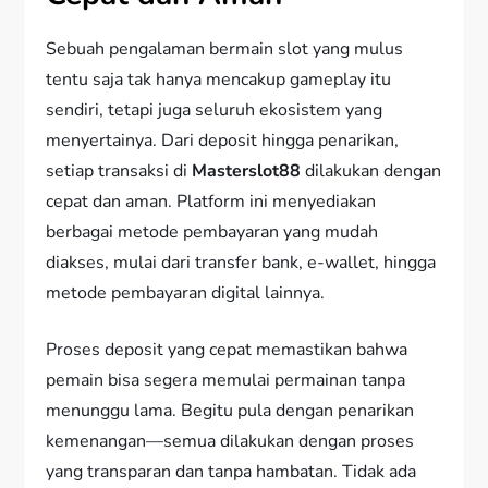
Sebuah pengalaman bermain slot yang mulus
tentu saja tak hanya mencakup gameplay itu
sendiri, tetapi juga seluruh ekosistem yang
menyertainya. Dari deposit hingga penarikan,
setiap transaksi di
Masterslot88
dilakukan dengan
cepat dan aman. Platform ini menyediakan
berbagai metode pembayaran yang mudah
diakses, mulai dari transfer bank, e-wallet, hingga
metode pembayaran digital lainnya.
Proses deposit yang cepat memastikan bahwa
pemain bisa segera memulai permainan tanpa
menunggu lama. Begitu pula dengan penarikan
kemenangan—semua dilakukan dengan proses
yang transparan dan tanpa hambatan. Tidak ada