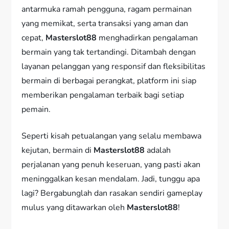
antarmuka ramah pengguna, ragam permainan
yang memikat, serta transaksi yang aman dan
cepat,
Masterslot88
menghadirkan pengalaman
bermain yang tak tertandingi. Ditambah dengan
layanan pelanggan yang responsif dan fleksibilitas
bermain di berbagai perangkat, platform ini siap
memberikan pengalaman terbaik bagi setiap
pemain.
Seperti kisah petualangan yang selalu membawa
kejutan, bermain di
Masterslot88
adalah
perjalanan yang penuh keseruan, yang pasti akan
meninggalkan kesan mendalam. Jadi, tunggu apa
lagi? Bergabunglah dan rasakan sendiri gameplay
mulus yang ditawarkan oleh
Masterslot88
!