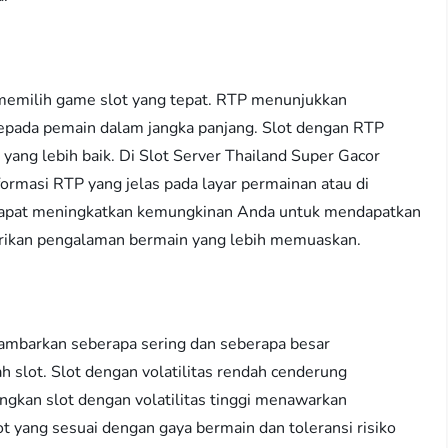
m memilih game slot yang tepat. RTP menunjukkan
kepada pemain dalam jangka panjang. Slot dengan RTP
ang lebih baik. Di Slot Server Thailand Super Gacor
ormasi RTP yang jelas pada layar permainan atau di
 dapat meningkatkan kemungkinan Anda untuk mendapatkan
rikan pengalaman bermain yang lebih memuaskan.
ggambarkan seberapa sering dan seberapa besar
 slot. Slot dengan volatilitas rendah cenderung
ngkan slot dengan volatilitas tinggi menawarkan
t yang sesuai dengan gaya bermain dan toleransi risiko