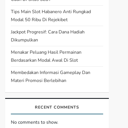
Tips Main Slot Habanero Anti Rungkad
Modal 50 Ribu Di Rejekibet
Jackpot Progresif: Cara Dana Hadiah
Dikumpulkan
Menakar Peluang Hasil Permainan
Berdasarkan Modal Awal Di Slot
Membedakan Informasi Gameplay Dan
Materi Promosi Berlebihan
RECENT COMMENTS
No comments to show.