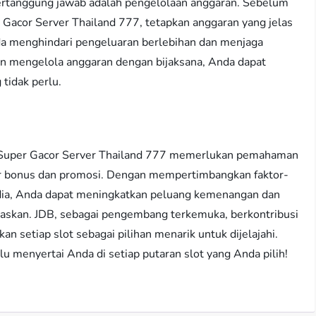
 bertanggung jawab adalah pengelolaan anggaran. Sebelum
 Gacor Server Thailand 777, tetapkan anggaran yang jelas
da menghindari pengeluaran berlebihan dan menjaga
 mengelola anggaran dengan bijaksana, Anda dapat
tidak perlu.
d Super Gacor Server Thailand 777 memerlukan pemahaman
 fitur bonus dan promosi. Dengan mempertimbangkan faktor-
sedia, Anda dapat meningkatkan peluang kemenangan dan
skan. JDB, sebagai pengembang terkemuka, berkontribusi
n setiap slot sebagai pilihan menarik untuk dijelajahi.
 menyertai Anda di setiap putaran slot yang Anda pilih!