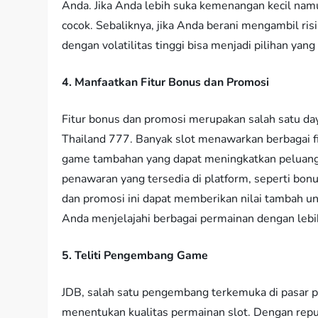
Anda. Jika Anda lebih suka kemenangan kecil namu
cocok. Sebaliknya, jika Anda berani mengambil ri
dengan volatilitas tinggi bisa menjadi pilihan yang
4. Manfaatkan Fitur Bonus dan Promosi
Fitur bonus dan promosi merupakan salah satu day
Thailand 777. Banyak slot menawarkan berbagai fitu
game tambahan yang dapat meningkatkan peluang 
penawaran yang tersedia di platform, seperti bo
dan promosi ini dapat memberikan nilai tambah 
Anda menjelajahi berbagai permainan dengan lebih
5. Teliti Pengembang Game
JDB, salah satu pengembang terkemuka di pasar p
menentukan kualitas permainan slot. Dengan repu