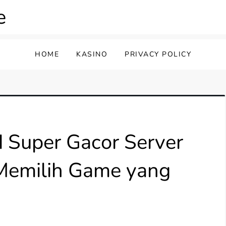
e
HOME
KASINO
PRIVACY POLICY
d Super Gacor Server
 Memilih Game yang