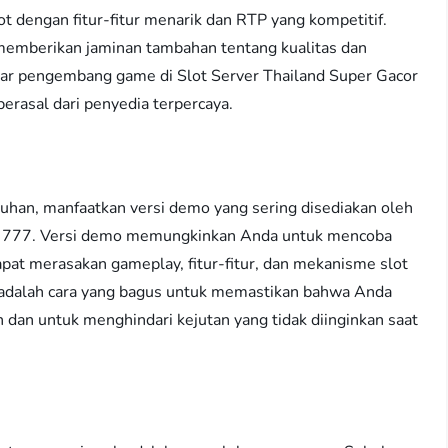
lot dengan fitur-fitur menarik dan RTP yang kompetitif.
memberikan jaminan tambahan tentang kualitas dan
ftar pengembang game di Slot Server Thailand Super Gacor
erasal dari penyedia terpercaya.
han, manfaatkan versi demo yang sering disediakan oleh
and 777. Versi demo memungkinkan Anda untuk mencoba
apat merasakan gameplay, fitur-fitur, dan mekanisme slot
 adalah cara yang bagus untuk memastikan bahwa Anda
dan untuk menghindari kejutan yang tidak diinginkan saat