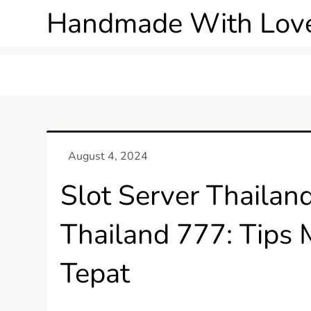
Skip
Handmade With Lov
to
content
Slot Server Thailan
Thailand 777: Tips
Tepat