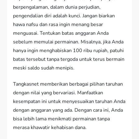
berpengalaman, dalam dunia perjudian,
pengendalian diri adalah kunci. Jangan biarkan
hawa nafsu dan rasa ingin menang besar
menguasai. Tentukan batas anggaran Anda
sebelum memulai permainan. Misalnya, jika Anda
hanya ingin menghabiskan 100 ribu rupiah, patuhi
batas tersebut tanpa tergoda untuk terus bermain
meski saldo sudah menipis.
Tangkasnet memberikan berbagai pilihan taruhan
dengan nilai yang bervariasi. Manfaatkan
kesempatan ini untuk menyesuaikan taruhan Anda
dengan anggaran yang ada. Dengan cara ini, Anda
bisa lebih lama menikmati permainan tanpa
merasa khawatir kehabisan dana.