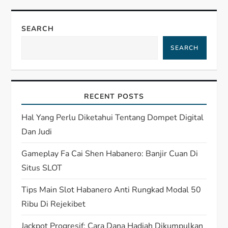
v
SEARCH
i
SEARCH
g
a
RECENT POSTS
t
Hal Yang Perlu Diketahui Tentang Dompet Digital
i
Dan Judi
o
Gameplay Fa Cai Shen Habanero: Banjir Cuan Di
Situs SLOT
n
Tips Main Slot Habanero Anti Rungkad Modal 50
Ribu Di Rejekibet
Jackpot Progresif: Cara Dana Hadiah Dikumpulkan