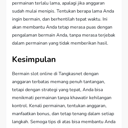
permainan terlalu lama, apalagi jika anggaran
sudah mulai menipis. Tentukan berapa lama Anda
ingin bermain, dan berhentilah tepat waktu. Ini
akan membantu Anda tetap merasa puas dengan
pengalaman bermain Anda, tanpa merasa terjebak
dalam permainan yang tidak memberikan hasil.
Kesimpulan
Bermain slot online di Tangkasnet dengan
anggaran terbatas memang penuh tantangan,
tetapi dengan strategi yang tepat, Anda bisa
menikmati permainan tanpa khawatir kehilangan
kontrol. Kenali permainan, tentukan anggaran,
manfaatkan bonus, dan tetap tenang dalam setiap
langkah. Semoga tips di atas bisa membantu Anda