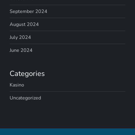
September 2024
August 2024
July 2024
June 2024
Categories
Kasino
Uncategorized