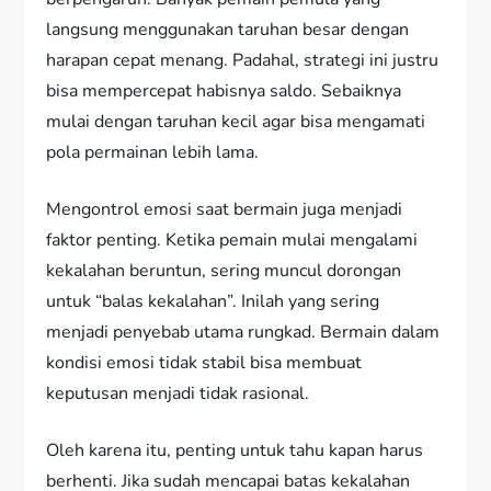
langsung menggunakan taruhan besar dengan
harapan cepat menang. Padahal, strategi ini justru
bisa mempercepat habisnya saldo. Sebaiknya
mulai dengan taruhan kecil agar bisa mengamati
pola permainan lebih lama.
Mengontrol emosi saat bermain juga menjadi
faktor penting. Ketika pemain mulai mengalami
kekalahan beruntun, sering muncul dorongan
untuk “balas kekalahan”. Inilah yang sering
menjadi penyebab utama rungkad. Bermain dalam
kondisi emosi tidak stabil bisa membuat
keputusan menjadi tidak rasional.
Oleh karena itu, penting untuk tahu kapan harus
berhenti. Jika sudah mencapai batas kekalahan