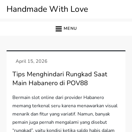
Skip
Handmade With Love
to
content
MENU
Tips Menghindari Rungkad Saat
Main Habanero di POV88
Bermain slot online dari provider Habanero
memang terkenal seru karena menawarkan visual
menarik dan fitur yang variatif. Namun, banyak
pemain juga pernah mengalami yang disebut
“rungkad”, yaitu kondisi ketika saldo habis dalam