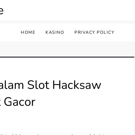
e
HOME
KASINO
PRIVACY POLICY
dalam Slot Hacksaw
t Gacor