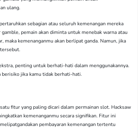
an ulang.
pertaruhkan sebagian atau seluruh kemenangan mereka
r gamble, pemain akan diminta untuk menebak warna atau
nar, maka kemenanganmu akan berlipat ganda. Namun, jika
tersebut.
ekstra, penting untuk berhati-hati dalam menggunakannya.
 berisiko jika kamu tidak berhati-hati.
atu fitur yang paling dicari dalam permainan slot. Hacksaw
ngkatkan kemenanganmu secara signifikan. Fitur ini
u melipatgandakan pembayaran kemenangan tertentu