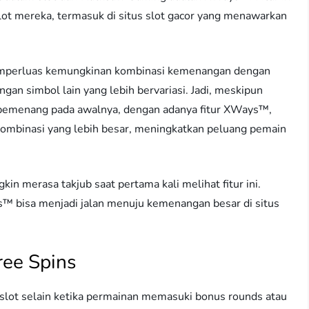
lot mereka, termasuk di situs slot gacor yang menawarkan
emperluas kemungkinan kombinasi kemenangan dengan
an simbol lain yang lebih bervariasi. Jadi, meskipun
pemenang pada awalnya, dengan adanya fitur XWays™,
kombinasi yang lebih besar, meningkatkan peluang pemain
in merasa takjub saat pertama kali melihat fitur ini.
™ bisa menjadi jalan menuju kemenangan besar di situs
ree Spins
slot selain ketika permainan memasuki bonus rounds atau