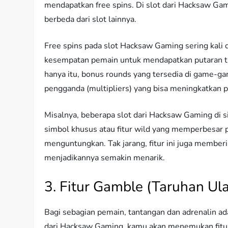
mendapatkan free spins. Di slot dari Hacksaw Gamin
berbeda dari slot lainnya.
Free spins pada slot Hacksaw Gaming sering kali 
kesempatan pemain untuk mendapatkan putaran t
hanya itu, bonus rounds yang tersedia di game-ga
pengganda (multipliers) yang bisa meningkatkan 
Misalnya, beberapa slot dari Hacksaw Gaming di s
simbol khusus atau fitur wild yang memperbesar
menguntungkan. Tak jarang, fitur ini juga membe
menjadikannya semakin menarik.
3. Fitur Gamble (Taruhan Ul
Bagi sebagian pemain, tantangan dan adrenalin ada
dari Hacksaw Gaming, kamu akan menemukan fit