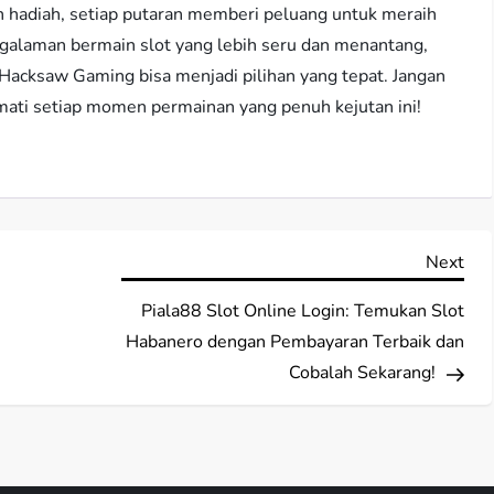
n hadiah, setiap putaran memberi peluang untuk meraih
galaman bermain slot yang lebih seru dan menantang,
Hacksaw Gaming bisa menjadi pilihan yang tepat. Jangan
mati setiap momen permainan yang penuh kejutan ini!
Nex
Next
Pos
Piala88 Slot Online Login: Temukan Slot
Habanero dengan Pembayaran Terbaik dan
Cobalah Sekarang!