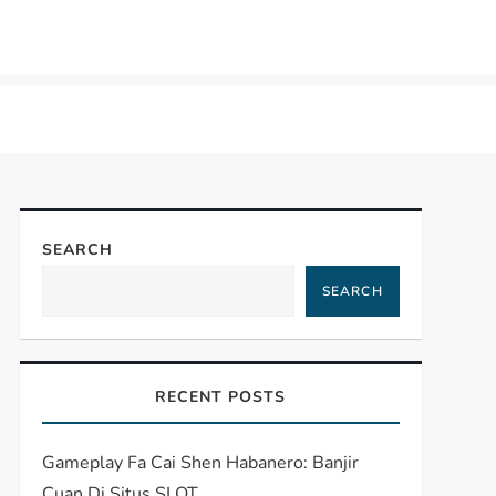
SEARCH
SEARCH
RECENT POSTS
Gameplay Fa Cai Shen Habanero: Banjir
Cuan Di Situs SLOT