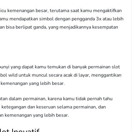
micu kemenangan besar, terutama saat kamu mengaktifkan
ka kamu mendapatkan simbol dengan pengganda 3x atau lebih
an bisa berlipat ganda, yang menjadikannya kesempatan
mbunyi yang dapat kamu temukan di banyak permainan slot
ol wild untuk muncul secara acak di layar, menggantikan
kemenangan yang lebih besar.
an dalam permainan, karena kamu tidak pernah tahu
h ketegangan dan keseruan selama permainan, dan
n kemenangan yang lebih besar.