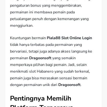
pengaturan bonus yang menggembirakan,
permainan ini membawa pemain pada
petualangan penuh dengan kemenangan yang
menggiurkan.
Keuntungan bermain
Piala88 Slot Online Login
tidak hanya terbatas pada permainan yang
bervariasi, tetapi juga adanya akses langsung ke
permainan
Dragoonsoft
yang semakin
memperkaya pilihan bagi pemain. Jadi, selain
menikmati slot Habanero yang sudah terkenal,
pemain juga bisa merasakan sensasi bermain
dengan permainan unik dari
Dragoonsoft
.
Pentingnya Memilih