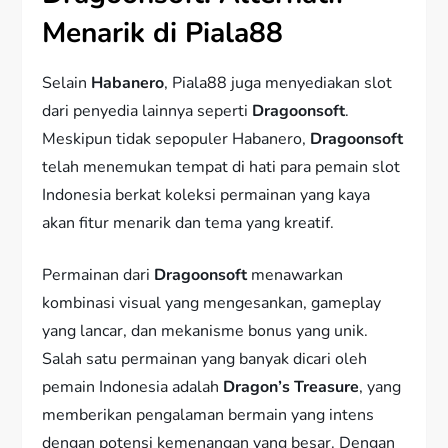
Menarik di Piala88
Selain
Habanero
, Piala88 juga menyediakan slot
dari penyedia lainnya seperti
Dragoonsoft
.
Meskipun tidak sepopuler Habanero,
Dragoonsoft
telah menemukan tempat di hati para pemain slot
Indonesia berkat koleksi permainan yang kaya
akan fitur menarik dan tema yang kreatif.
Permainan dari
Dragoonsoft
menawarkan
kombinasi visual yang mengesankan, gameplay
yang lancar, dan mekanisme bonus yang unik.
Salah satu permainan yang banyak dicari oleh
pemain Indonesia adalah
Dragon’s Treasure
, yang
memberikan pengalaman bermain yang intens
dengan potensi kemenangan yang besar. Dengan