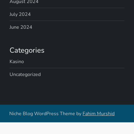
August 2024
July 2024
June 2024
Categories
Kasino
Uncategorized
Niche Blog WordPress Theme by
Fahim Murshid