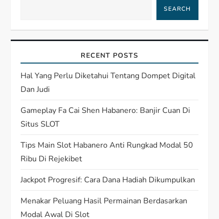
v
SEARCH
i
g
RECENT POSTS
a
Hal Yang Perlu Diketahui Tentang Dompet Digital
t
Dan Judi
Gameplay Fa Cai Shen Habanero: Banjir Cuan Di
i
Situs SLOT
o
Tips Main Slot Habanero Anti Rungkad Modal 50
n
Ribu Di Rejekibet
Jackpot Progresif: Cara Dana Hadiah Dikumpulkan
Menakar Peluang Hasil Permainan Berdasarkan
Modal Awal Di Slot