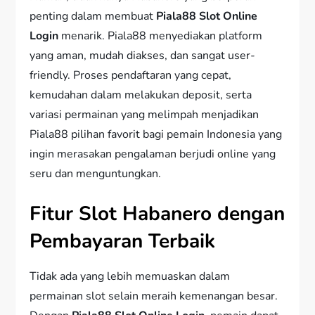
penting dalam membuat
Piala88 Slot Online
Login
menarik. Piala88 menyediakan platform
yang aman, mudah diakses, dan sangat user-
friendly. Proses pendaftaran yang cepat,
kemudahan dalam melakukan deposit, serta
variasi permainan yang melimpah menjadikan
Piala88 pilihan favorit bagi pemain Indonesia yang
ingin merasakan pengalaman berjudi online yang
seru dan menguntungkan.
Fitur Slot Habanero dengan
Pembayaran Terbaik
Tidak ada yang lebih memuaskan dalam
permainan slot selain meraih kemenangan besar.